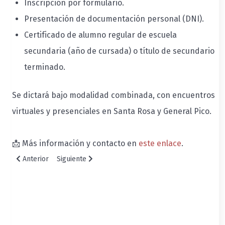
Inscripción por formulario.
Presentación de documentación personal (DNI).
Certificado de alumno regular de escuela
secundaria (año de cursada) o título de secundario
terminado.
Se dictará bajo modalidad combinada, con encuentros
virtuales y presenciales en Santa Rosa y General Pico.
📩
Más información y contacto en
este enlace
.
Artículo anterior: Programa de Formación Docente Continua para
Artículo siguiente: Se desarrolló la Jornada de Inve
Anterior
Siguiente