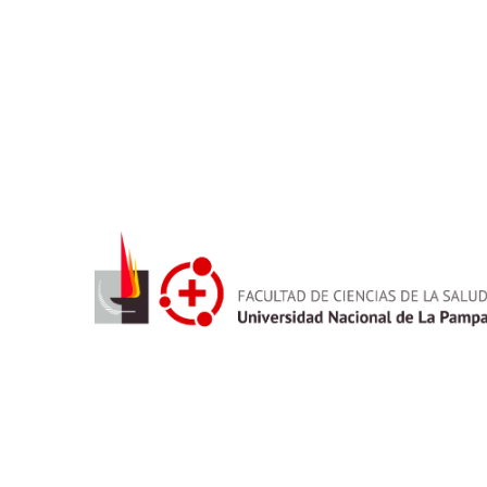
🔹 Posee conocimientos de metodología de la inv
interpretar la realidad, detectar problemas y d
salud.