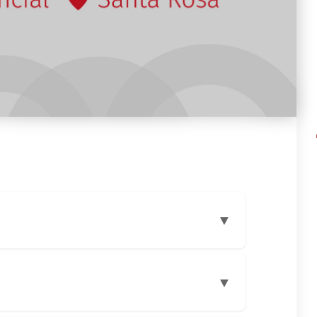
nsejo Superior de la UNLPam.
NEAU
.