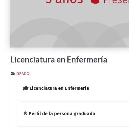
Licenciatura en Enfermería
GRADO
🎓 Licenciatura en Enfermería
Plan de Estudio 2023
:
Resolución 046/2023
del Co
🎯 Perfil de la persona graduada
La carrera
ya se encuentra acreditada por la CO