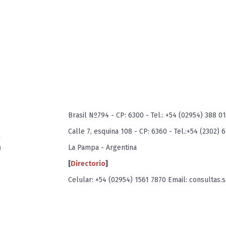
estigación que sustentan la capacidad para
esarrollar investigaciones en el área de la
Brasil Nº794 - CP: 6300 - Tel.: +54 (02954) 388 0
Calle 7, esquina 108 - CP: 6360 - Tel.:+54 (2302) 
La Pampa - Argentina
[
Directorio
]
Celular: +54 (02954) 1561 7870 Email: consultas