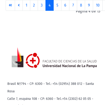
1
2
3
4
5
6
7
8
9
10
Página 4 de 13
Brasil Nº794 - CP: 6300 - Tel.: +54 (02954) 388 012 - Santa
Rosa
Calle 7, esquina 108 - CP: 6360 - Tel.:+54 (2302) 62 05 05 -