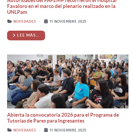
Autoridades del FAFEMP recorrieron el Hospital
Favaloro en el marco del plenario realizado en la
UNLPam
NOVEDADES
11 NOVIEMBRE 2025
LEE MÁS…
Abierta la convocatoria 2026 para el Programa de
Tutorías de Pares para Ingresantes
NOVEDADES
11 NOVIEMBRE 2025